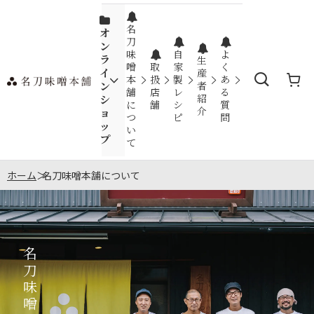
名
オ
刀
ン
味
自
よ
ラ
生
噌
取
家
く
イ
産
本
扱
製
あ
ン
者
舗
店
レ
る
紹
シ
に
舗
シ
質
介
ョ
つ
ピ
問
ッ
い
プ
て
ホーム
>
名刀味噌本舗について