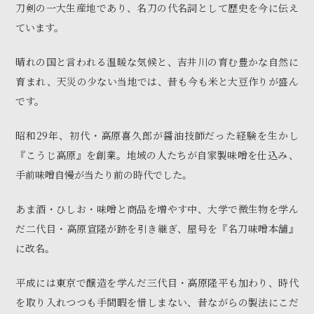
刀剣の一大生産地であり、名刀の代名詞として歴史を今に伝え
ています。
晴れの国と言われる温暖な気候と、吉井川の育む豊かな自然に
育まれ、天災の少ない当地では、昔も今も米と大豆作りが盛ん
です。
昭和29年、初代・高原喜久郎が醤油技師だった経験を生かし
『こうじ高原』を創業。地域の人たちが自家製味噌を仕込み、
手前味噌自慢が当たり前の時代でした。
あま酒・ひしお・味噌と商品を増やす中、大学で微生物を学ん
だ二代目・高原宣隆が跡を引き継ぎ、屋号を『名刀味噌本舗』
に改名。
平成には東京で醸造を学んだ三代目・高原隆平も加わり、時代
を取り入れつつも手間暇を惜しまない、昔ながらの製法にこだ