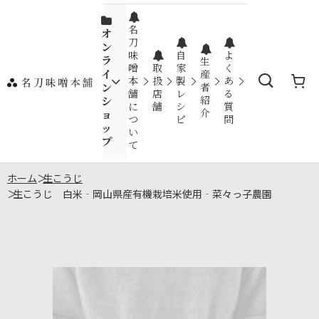
名
オ
刀
ン
味
自
よ
ラ
生
噌
取
家
く
イ
産
本
扱
製
あ
ン
者
舗
店
レ
る
紹
シ
に
舗
シ
質
介
ョ
つ
ピ
問
ッ
い
プ
て
ホーム
>
生こうじ
>
生こうじ 白米‐岡山県産有機栽培米使用‐菜々っ子農園