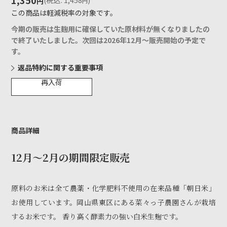
1,350
(
税込
:
1,458
)
円
円
この商品は軽減税率の対象です。
今期の販売は生麹用に確保していた原材料が無くなりましたの
で終了いたしました。次回は2026年12月〜販売開始の予定で
す。
返品特約に関する重要事項
再入荷
商品詳細
12月〜2月の期間限定販売
原料のお米は全て農薬・化学肥料不使用の在来品種「朝日米」
お使用しています。岡山県東区にある菜々っ子農園さんが栽培
するお米です。 香り高く酵素力の強い白米生麹です。