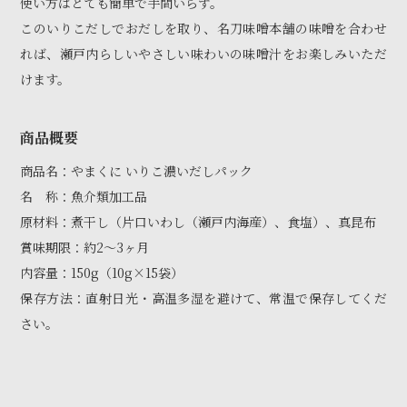
使い方はとても簡単で手間いらず。
このいりこだしでおだしを取り、名刀味噌本舗の味噌を合わせ
れば、瀬戸内らしいやさしい味わいの味噌汁をお楽しみいただ
けます。
商品概要
商品名：やまくに いりこ濃いだしパック
名 称：魚介類加工品
原材料：煮干し（片口いわし（瀬戸内海産）、食塩）、真昆布
賞味期限：約2〜3ヶ月
内容量：150g（10g×15袋）
保存方法：直射日光・高温多湿を避けて、常温で保存してくだ
さい。