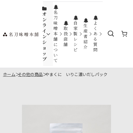
名
オ
刀
ン
味
自
よ
ラ
生
噌
取
家
く
イ
産
本
扱
製
あ
ン
者
舗
店
レ
る
紹
シ
に
舗
シ
質
介
ョ
つ
ピ
問
ッ
い
プ
て
ホーム
>
その他の商品
>
やまくに いりこ濃いだしパック