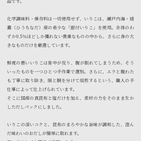
品です。
化学調味料・保存料は一切使用せず、いりこは、瀬戸内海・燧
灘（ひうちなだ）産の希少な「銀付いりこ」を使用。全体のわ
ずか0.5％ほどしか獲れない貴重なものの中から、さらに身の大
きなものだけを厳選しています。
鮮度の悪いいりこは背中が反り、腹が割れてしまうため、そう
いったものを一つひとつ手作業で選別。さらに、エラと腹わた
も丁寧に取り除き、頭と胴を分けて焙煎するという、職人の手
仕事によって仕上げられています。
そこに国産の真昆布と塩だけを加え、素材の力をそのまま生か
しただしパックにしました。
いりこの深いコクと、昆布のまろやかな旨味が調和した、澄ん
だ味わいのおだしが簡単に取れます。