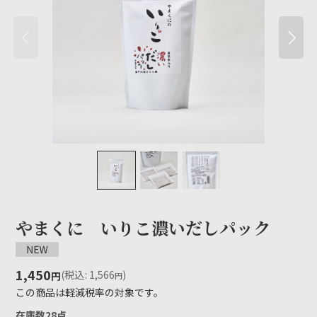
やまくに いりこ濃いだしパック
1,450
(
税込
:
1,566
)
円
円
この商品は軽減税率の対象です。
在庫数28点