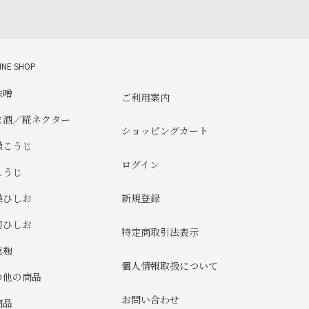
INE SHOP
味噌
ご利用案内
ま酒／糀ネクター
ショッピングカート
燥こうじ
ログイン
こうじ
新規登録
燥ひしお
刀ひしお
特定商取引法表示
塩麹
個人情報取扱について
の他の商品
お問い合わせ
商品