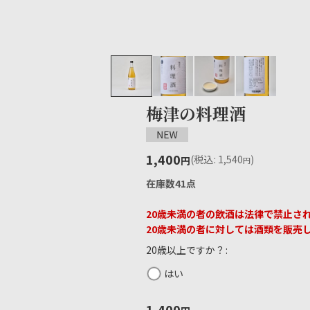
梅津の料理酒
1,400
(
税込
:
1,540
)
円
円
在庫数41点
20歳未満の者の飲酒は法律で禁止さ
20歳未満の者に対しては酒類を販売
20歳以上ですか？
:
はい
1,400