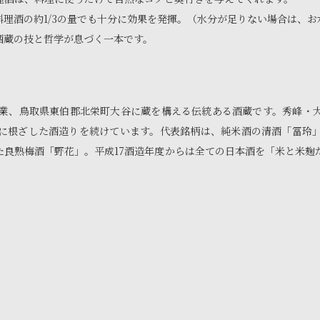
理酒の約1/3の量でも十分に効果を発揮。（水分が足りない場合は、
酒蔵の技と哲学が息づく一本です。
）創業、鳥取県東伯郡北栄町大谷に蔵を構える伝統ある酒蔵です。秀峰・
に根ざした酒造りを続けています。代表銘柄は、純米酒の清酒「冨玲
た良熟梅酒「野花」。平成17酒造年度からは全ての日本酒を「米と米麹