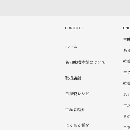
CONTENTS
ONL
生
ホーム
あ
乾
名刀味噌本舗について
生
取扱店舗
乾
自家製レシピ
名
生
生産者紹介
そ
よくある質問
全