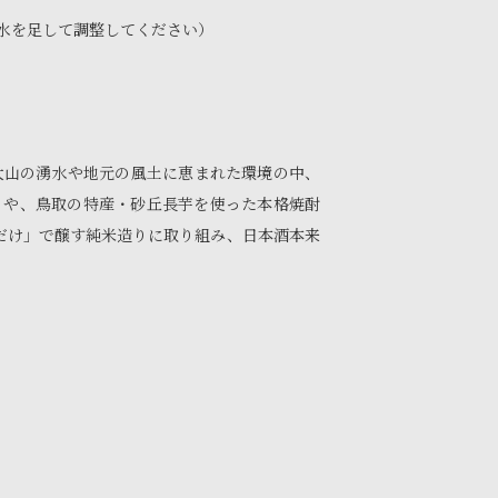
お水を足して調整してください）
大山の湧水や地元の風土に恵まれた環境の中、
」や、鳥取の特産・砂丘長芋を使った本格焼酎
だけ」で醸す純米造りに取り組み、日本酒本来