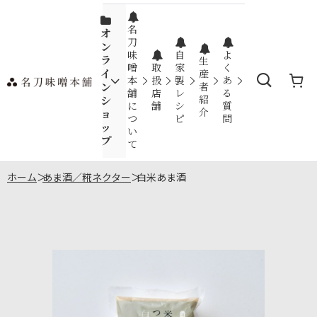
名
オ
刀
ン
味
自
よ
ラ
生
噌
取
家
く
イ
産
本
扱
製
あ
ン
者
舗
店
レ
る
紹
シ
に
舗
シ
質
介
ョ
つ
ピ
問
ッ
い
プ
て
ホーム
>
あま酒／糀ネクター
>
白米あま酒