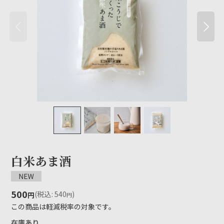
白米あま酒
500
(
税込
:
540
)
円
円
この商品は軽減税率の対象です。
在庫あり